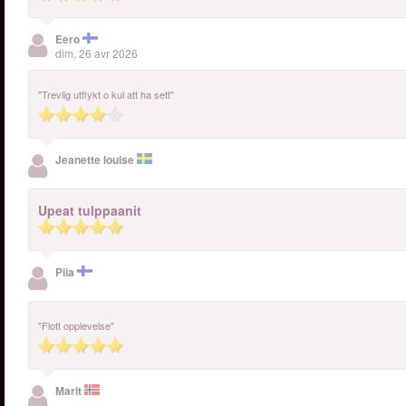
Eero
dim, 26 avr 2026
"Trevlig utflykt o kul att ha sett"
Jeanette louise
Upeat tulppaanit
Piia
"Flott opplevelse"
Marit