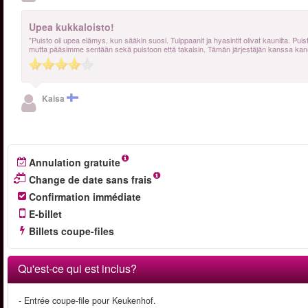
Upea kukkaloisto!
"Puisto oli upea elämys, kun sääkin suosi. Tulppaanit ja hyasintit olivat kauniita. Puis
mutta pääsimme sentään sekä puistoon että takaisin. Tämän järjestäjän kanssa kanna
Kaisa
Annulation gratuite
Change de date sans frais
Confirmation immédiate
E-billet
Billets coupe-files
Qu'est-ce qui est inclus?
- Entrée coupe-file pour Keukenhof.