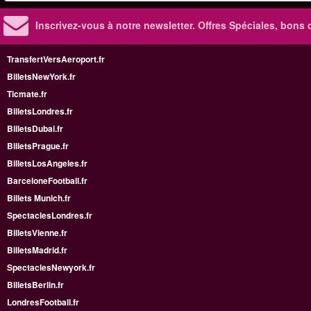
Inscrivez-vous à notre newsletter. Offres Spéciales, bons 
TransfertVersAeroport.fr
BilletsNewYork.fr
Ticmate.fr
BilletsLondres.fr
BilletsDubai.fr
BilletsPrague.fr
BilletsLosAngeles.fr
BarceloneFootball.fr
Billets Munich.fr
SpectaclesLondres.fr
BilletsVienne.fr
BilletsMadrid.fr
SpectaclesNewyork.fr
BilletsBerlin.fr
LondresFootball.fr