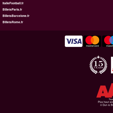
ItalieFootball.fr
BilletsParis.fr
BilletsBarcelone.fr
BilletsRome.fr
Plus haut sco
© Dun & Br